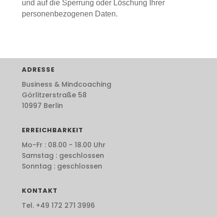
und auf die Sperrung oder Löschung Ihrer
personenbezogenen Daten.
ADRESSE
Business & Mindcoaching
Görlitzerstraße 58
10997 Berlin
ERREICHBARKEIT
Mo-Fr : 08.00 - 18.00 Uhr
Samstag : geschlossen
Sonntag : geschlossen
KONTAKT
Tel. +49 172 271 3996