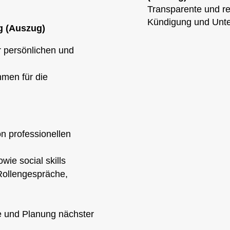
Transparente und r
Kündigung und Unter
g (Auszug)
r persönlichen und
hmen für die
on professionellen
ie social skills
 Rollengespräche,
 und Planung nächster