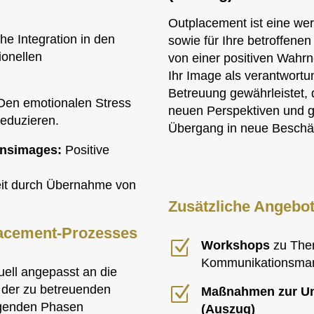
.
Outplacement ist eine wert
he Integration in den
sowie für Ihre betroffenen 
ionellen
von einer positiven Wahrn
Ihr Image als verantwortun
Betreuung gewährleistet, 
 Den emotionalen Stress
neuen Perspektiven und g
reduzieren.
Übergang in neue Beschäft
ensimages:
Positive
eit durch Übernahme von
Zusätzliche Angebo
lacement-Prozesses
Z
Workshops
zu The
Kommunikationsm
uell angepasst an die
der zu betreuenden
Z
Maßnahmen zur Un
lgenden Phasen
(Auszug)