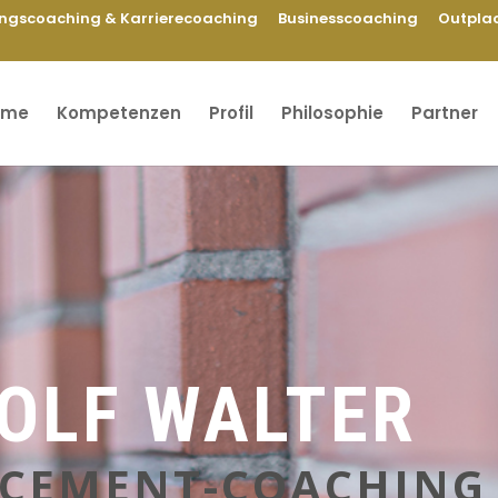
ngscoaching & Karrierecoaching
Businesscoaching
Outpla
ome
Kompetenzen
Profil
Philosophie
Partner
OLF WALTER
CEMENT-COACHING