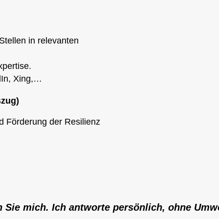
tellen in relevanten
xpertise.
dIn, Xing,…
szug)
d Förderung der Resilienz
n Sie mich. Ich antworte persönlich, ohne Umwe